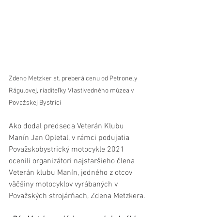
Zdeno Metzker st. preberá cenu od Petronely 
Rágulovej, riaditeľky Vlastivedného múzea v 
Považskej Bystrici
Ako dodal predseda Veterán Klubu 
Manín Jan Opletal, v rámci podujatia 
Považskobystrický motocykle 2021 
ocenili organizátori najstaršieho člena 
Veterán klubu Manín, jedného z otcov 
väčšiny motocyklov vyrábaných v 
Považských strojárňach, Zdena Metzkera.