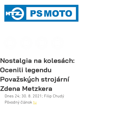
STAVIAME NA DLHOROČNEJ TRADÍCII
MOTOCYKLOVEJ VÝROBY NA POVAŽÍ
Nostalgia na kolesách:
Ocenili legendu
Považských strojární
Zdena Metzkera
Dnes 24; 30. 8. 2021; Filip Chudý
Pôvodný článok 
tu