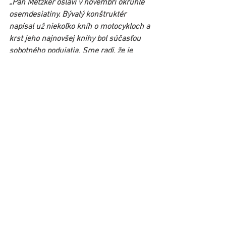
„Pán Metzker oslávi v novembri okrúhle 
osemdesiatiny. Bývalý konštruktér 
napísal už niekoľko kníh o motocykloch a 
krst jeho najnovšej knihy bol súčasťou 
sobotného podujatia. Sme radi, že je 
medzi nami a že sa stará o uchovanie 
histórie výroby motocyklov v Považských 
strojárňach,“
 doplnil Opletal.
MTZ PHARE, s. r. o. ⦿ MTZ PS MOTO
IČO:
52 952 827
Hliny 1316/139
DIČ:
2121 251 594
017 07 Považská Bytrica
Slovenská republika
OR OS TN odd. Sro vložka č. 39895/R
KPBM
ORCS