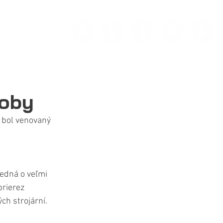
ADÍCII
POVAŽÍ
ARCHÍV MOTOCYKLOVEJ VÝROBY
MÉDIA
KONTAKT
doby
 bol venovaný 
edná o veľmi 
rierez 
h strojární. 