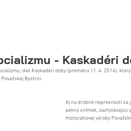
TAVIAME NA DLHOROČNEJ TR
OTOCYKLOVEJ VÝROBY NA 
MOTOCYKLOV
RENOVAČNÁ DIELŇA
KLUB KPBM
ocializmu - Kaskadéri 
ocializmu, diel Kaskadéri doby (premiéra 11. 4. 2014), ktorý
Považskej Bystrici. 
Aj na drobné nepresnosti sa j
pekný snímok, zachytávajúci p
motocyklovej výroby Považskýc