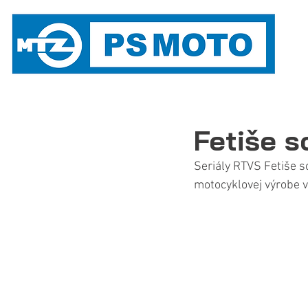
S
M
MOTOCYKLOVÁ LITERATÚRA
DOKLADY A EVIDENCIA 
Fetiše s
Seriály RTVS Fetiše s
motocyklovej výrobe v 