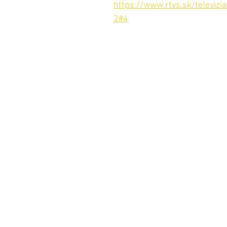
https://www.rtvs.sk/televizi
2#4