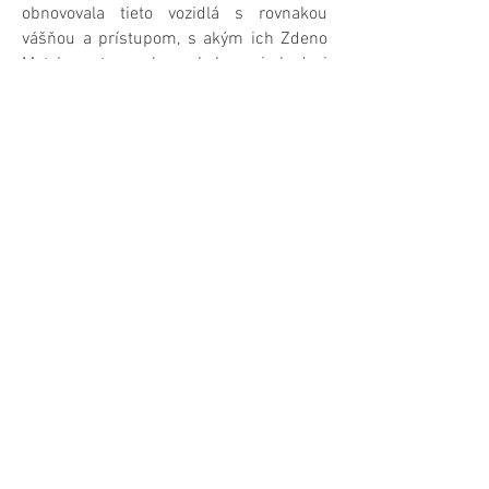
obnovovala tieto vozidlá s rovnakou
vášňou a prístupom, s akým ich Zdeno
Metzker st., spolu s kolegami, kedysi
navrhol.
Vďaka našemu unikátnemu know–how
sme od roku 2021 menovaným
expertom – odborníkom v
špecializovanej oblasti motocyklov
vyrábaných v Považských strojárňach a
ich pobočných závodov – historicko-
technickej komisie
Združenia Zberateľov
Historických Vozidiel
, národného orgánu
medzinárodnej federácie historických
vozidiel FIVA.