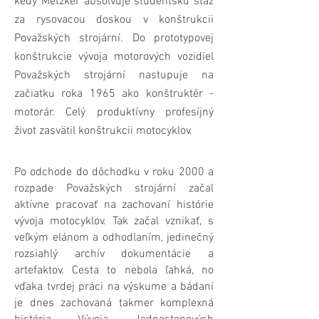
kedy Metzker
absolvuje študentskú stáž
za rysovacou doskou v konštrukcii
Považských strojární. Do prototypovej
konštrukcie vývoja motorových vozidiel
Považských strojární nastupuje na
začiatku roka 1965 ako konštruktér -
motorár. Celý produktívny profesíjný
život zasvätil konštrukcii motocyklov.
Po odchode do dôchodku v roku 2000 a
rozpade Považských strojární začal
aktívne pracovať na zachovaní
histórie
vývoja motocyklov. Tak začal vznikať, s
veľkým elánom a odhodlaním, jedinečný
rozsiahlý archív dokumentácie a
artefaktov. Cesta to nebola ľahká, no
vďaka tvrdej práci na výskume a bádaní
je dnes zachovaná takmer komplexná