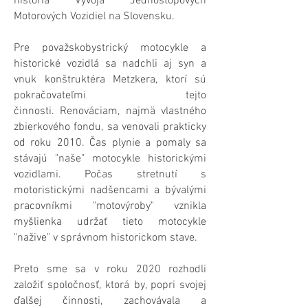
história Vývoja Jednostopových
Motorových Vozidiel na Slovensku.
Pre považskobystrický motocykle a
historické vozidlá sa nadchli aj syn a
vnuk konštruktéra Metzkera, ktorí sú
pokračovateľmi tejto
činnosti.
Renováciam, najmä vlastného
zbierkového fondu, sa venovali prakticky
od roku 2010. Č
as plynie a pomaly sa
stávajú "naše" motocykle historickými
vozidlami. Počas stretnutí s
motoristickými nadšencami a bývalými
pracovníkmi "motovýroby" vznikla
myšlienka udržať tieto motocykle
"nažive" v správnom historickom stave.
Preto sme sa v roku 2020 rozhodli
založiť spoločnosť, ktorá by, popri svojej
ďalšej činnosti, zachovávala a