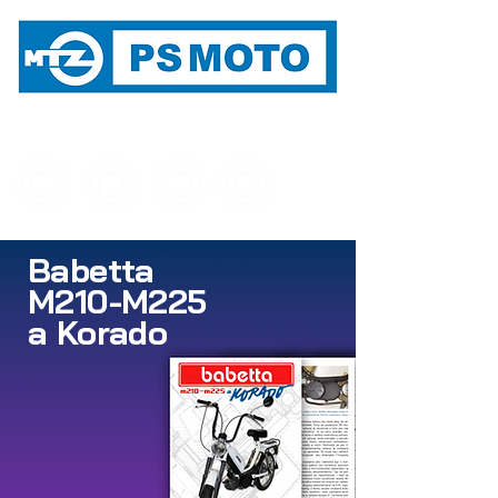
STAVIAME NA DLHOROČNEJ TRADÍCII
MOTOCYKLOVEJ VÝROBY NA POVAŽÍ
Babetta
M210-M225
a Korado